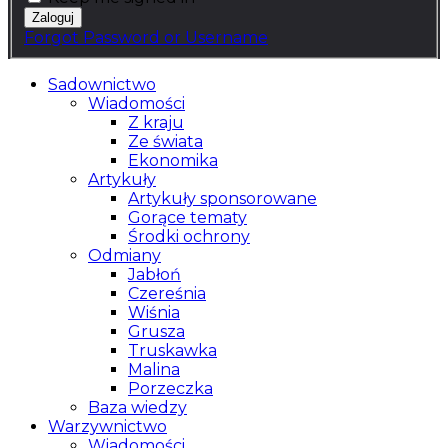
Forgot Password or Username
Sadownictwo
Wiadomości
Z kraju
Ze świata
Ekonomika
Artykuły
Artykuły sponsorowane
Gorące tematy
Środki ochrony
Odmiany
Jabłoń
Czereśnia
Wiśnia
Grusza
Truskawka
Malina
Porzeczka
Baza wiedzy
Warzywnictwo
Wiadomości