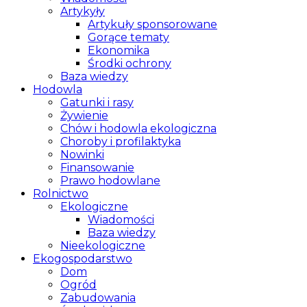
Artykyły
Artykuły sponsorowane
Gorące tematy
Ekonomika
Środki ochrony
Baza wiedzy
Hodowla
Gatunki i rasy
Żywienie
Chów i hodowla ekologiczna
Choroby i profilaktyka
Nowinki
Finansowanie
Prawo hodowlane
Rolnictwo
Ekologiczne
Wiadomości
Baza wiedzy
Nieekologiczne
Ekogospodarstwo
Dom
Ogród
Zabudowania