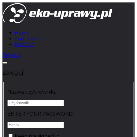
Home
Zaproszenia
Kontakt
Zaloguj
Zaloguj
Nazwa użytkownika
ENTER YOUR PASSWORD
Keep me signed in