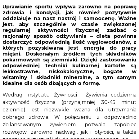
Uprawianie sportu wpływa zarówno na poprawę
zdrowia i kondycji, jak również pozytywnie
oddziałuje na nasz nastrój i samoocenę. Ważne
jest, aby szczególnie w czasie zwiększonej
regularnej aktywności fizycznej zadbać o
racjonalny sposób odżywiania – dieta powinna
dostarczyć odpowiednią ilość węglowodanów, z
których pozyskiwana jest energia do pracy
mięśni. Doskonałym źródłem tych składników
pokarmowych są ziemniaki. Dzięki zastosowaniu
odpowiedniej techniki kulinarnej kartofle są
lekkostrawne, niskokaloryczne, bogate w
witaminy i składniki mineralne, a tym samym
idealne dla osób dbających o formę.
Wed
ł
ug Instytutu
Żywności i Żywienia
codzienna
aktywność fizyczna (przynajmniej 3
0-45 minut
dziennie) jest niezwykle ważna dla utrzymania
dobrego zdrowia. W połączeniu z odpowiednio
zbilansowanym żywieniem pozwala zapobiec
rozwojowi zarówno nadwagi, jak i otyłości, a takż
e