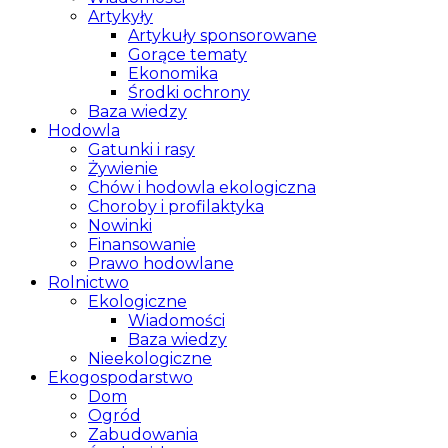
Artykyły
Artykuły sponsorowane
Gorące tematy
Ekonomika
Środki ochrony
Baza wiedzy
Hodowla
Gatunki i rasy
Żywienie
Chów i hodowla ekologiczna
Choroby i profilaktyka
Nowinki
Finansowanie
Prawo hodowlane
Rolnictwo
Ekologiczne
Wiadomości
Baza wiedzy
Nieekologiczne
Ekogospodarstwo
Dom
Ogród
Zabudowania