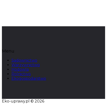
Menu
Sadownictwo
Warzywnictwo
Hodowla
Rolnictwo
Ekogospodarstwo
Eko-uprawy.pl © 2026