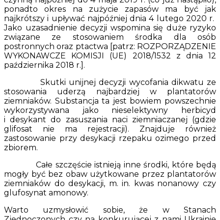
ponadto okres na zużycie zapasów ma być jak
najkrótszy i upływać najpóźniej dnia 4 lutego 2020 r.
Jako uzasadnienie decyzji wspomina się duże ryzyko
związane ze stosowaniem środka dla osób
postronnych oraz ptactwa [patrz: ROZPORZĄDZENIE
WYKONAWCZE KOMISJI (UE) 2018/1532 z dnia 12
października 2018 r.].
Skutki unijnej decyzji wycofania dikwatu ze
stosowania uderzą najbardziej w plantatorów
ziemniaków. Substancja ta jest bowiem powszechnie
wykorzystywana jako nieselektywny herbicyd
i desykant do zasuszania naci ziemniaczanej (gdzie
glifosat nie ma rejestracji). Znajduje również
zastosowanie przy desykacji rzepaku ozimego przed
zbiorem.
Całe szczęście istnieją inne środki, które będą
mogły być bez obaw użytkowane przez plantatorów
ziemniaków do desykacji, m. in. kwas nonanowy czy
glufosynat amonowy.
Warto uzmysłowić sobie, że w Stanach
Zjednoczonych czy na konkurującej z nami Ukrainie