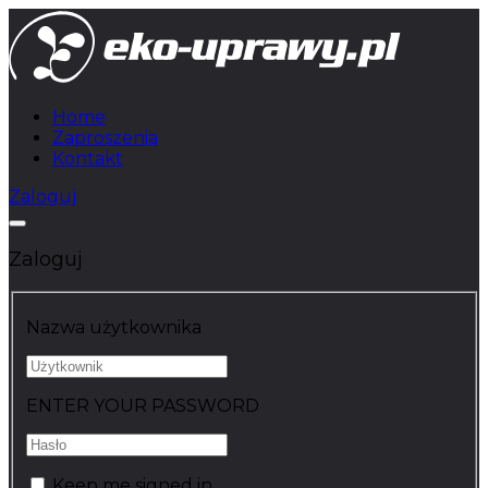
Home
Zaproszenia
Kontakt
Zaloguj
Zaloguj
Nazwa użytkownika
ENTER YOUR PASSWORD
Keep me signed in