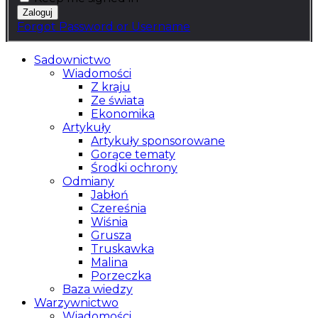
Forgot Password or Username
Sadownictwo
Wiadomości
Z kraju
Ze świata
Ekonomika
Artykuły
Artykuły sponsorowane
Gorące tematy
Środki ochrony
Odmiany
Jabłoń
Czereśnia
Wiśnia
Grusza
Truskawka
Malina
Porzeczka
Baza wiedzy
Warzywnictwo
Wiadomości