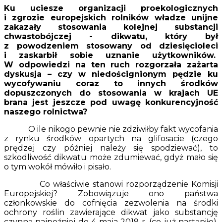
Ku uciesze organizacji proekologicznych
i zgrozie europejskich rolników władze unijne
zakazały stosowania kolejnej substancji
chwastobójczej - dikwatu, który był
z powodzeniem stosowany od dziesięcioleci
i zaskarbił sobie uznanie użytkowników.
W odpowiedzi na ten ruch rozgorzała zażarta
dyskusja – czy w niedoścignionym pędzie ku
wycofywaniu coraz to innych środków
dopuszczonych do stosowania w krajach UE
brana jest jeszcze pod uwagę konkurencyjność
naszego rolnictwa?
O ile nikogo pewnie nie zdziwiłby fakt wycofania
z rynku środków opartych na glifosacie (czego
prędzej czy później należy się spodziewać), to
szkodliwość dikwatu może zdumiewać, gdyż mało się
o tym wokół mówiło i pisało.
Co właściwie stanowi rozporządzenie Komisji
Europejskiej? Zobowiązuje ono państwa
członkowskie do cofnięcia zezwolenia na środki
ochrony roślin zawierające dikwat jako substancję
czynną najpoźniej do 4 maja 2019 r. (co już nastąpiło),