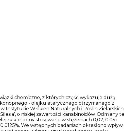
związki chemiczne, z których część wykazuje dużą
u konopnego - olejku eterycznego otrzymanego z
Instytucie Włókien Naturalnych i Roślin Zielarskich
ilesia’, o niskiej zawartości kanabinoidów. Odmiany te
lejek konopny stosowano w stężeniach 0,02; 0,05 i
ji 0,0125%. We wstępnych badaniach określono wpływ
prowadzonym zabiegu nie stwierdzono wzrostu