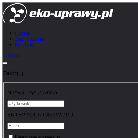
Home
Zaproszenia
Kontakt
Zaloguj
Zaloguj
Nazwa użytkownika
ENTER YOUR PASSWORD
Keep me signed in