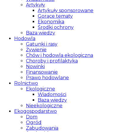
Artykyły
Artykuły sponsorowane
Gorące tematy
Ekonomika
Środki ochrony
Baza wiedzy
Hodowla
Gatunki i rasy
Żywienie
Chów i hodowla ekologiczna
Choroby i profilaktyka
Nowinki
Finansowanie
Prawo hodowlane
Rolnictwo
Ekologiczne
Wiadomości
Baza wiedzy
Nieekologiczne
Ekogospodarstwo
Dom
Ogród
Zabudowania