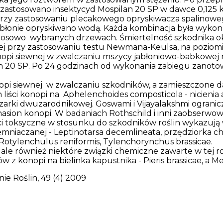
 zastosowano insektycyd Mospilan 20 SP w dawce 0,125 
e przy zastosowaniu plecakowego opryskiwacza spalinowe
abłonie opryskiwano wodą. Każda kombinacja była wyko
 losowo wybranych drzewach. Śmiertelność szkodnika o
nej przy zastosowaniu testu Newmana-Keulsa, na poziom
opi siewnej w zwalczaniu mszycy jabłoniowo-babkowej na
an 20 SP. Po 24 godzinach od wykonania zabiegu zanoto
nopi siewnej w zwalczaniu szkodników, a zamieszczone d
ch liści konopi na Aphelenchoides composticola - nicieni
rki dwuzarodnikowej. Goswami i Vijayalakshmi ogranic
sion konopi. W badaniach Rothschild i inni zaobserwowal
ci toksyczne w stosunku do szkodników roślin wykazują 
iemniaczanej - Leptinotarsa decemlineata, przędziorka ch
 Rotylenchulus reniformis, Tylenchorynchus brassicae.
, ale również niektóre związki chemiczne zawarte w tej ro
 z konopi na bielinka kapustnika - Pieris brassicae, a Met
ie Roślin, 49 (4) 2009