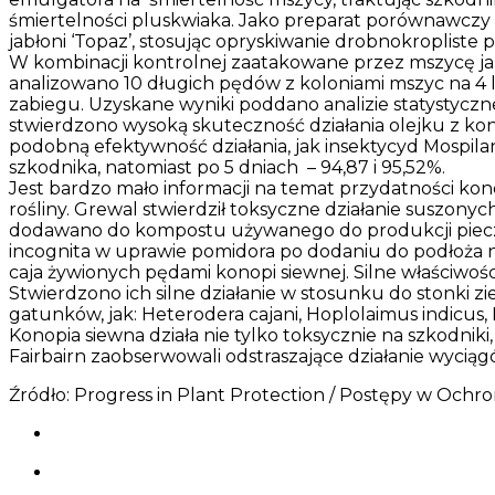
śmiertelności pluskwiaka. Jako preparat porównawczy
jabłoni ‘Topaz’, stosując opryskiwanie drobnokroplist
W kombinacji kontrolnej zaatakowane przez mszycę j
analizowano 10 długich pędów z koloniami mszyc na 4
zabiegu. Uzyskane wyniki poddano analizie statystycz
stwierdzono wysoką skuteczność działania olejku z kon
podobną efektywność działania, jak insektycyd Mospil
szkodnika, natomiast po 5 dniach – 94,87 i 95,52%.
Jest bardzo mało informacji na temat przydatności ko
rośliny. Grewal stwierdził toksyczne działanie suszony
dodawano do kompostu używanego do produkcji piecza
incognita w uprawie pomidora po dodaniu do podłoża na
caja żywionych pędami konopi siewnej. Silne właściwoś
Stwierdzono ich silne działanie w stosunku do stonki z
gatunków, jak: Heterodera cajani, Hoplolaimus indicus,
Konopia siewna działa nie tylko toksycznie na szkodniki
Fairbairn zaobserwowali odstraszające działanie wyciągów
Źródło: Progress in Plant Protection / Postępy w Ochron