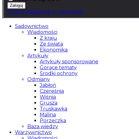
Forgot Password or Username
Sadownictwo
Wiadomości
Z kraju
Ze świata
Ekonomika
Artykuły
Artykuły sponsorowane
Gorące tematy
Środki ochrony
Odmiany
Jabłoń
Czereśnia
Wiśnia
Grusza
Truskawka
Malina
Porzeczka
Baza wiedzy
Warzywnictwo
Wiadomości