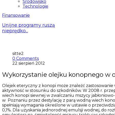
Środowisko
Technologie
Finansowanie
Unijne programy ruszą
nieprędko...
sitte2
0 Comments
22 sierpień 2012
Wykorzystanie olejku konopnego w o
Olejek eteryczny z konopi może znaleźć zastosowanie 
aktywność w stosunku do szkodników. W 2008 r. prze
wiech konopi siewnej w zwalczaniu mszycy jabłoniowo-
w Poznaniu przez destylację z parą wodną wiech konopnyc
spełniają wymagania określone w ustawie o przeciwdzia
0,1%. Dla uzyskania jednorodnej emulsji wodnej, do 
emulgatora na śmiertelność mszycy, traktując szkod