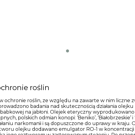
chronie roślin
w ochronie roślin, ze względu na zawarte w nim liczne 
prowadzono badania nad skutecznością działania olejk
babkowej na jabłoni. Olejek eteryczny wyprodukowano w 
h, polskich odmian konopi: ‘Beniko’, ‘Białobrzeskie’ i ‘S
łaniu narkomanii i są dopuszczone do uprawy w kraju. O
roztworu olejku dodawano emulgator RO-1 w koncentrac
nika jego roztworem w zastosowanym stężeniu. Po prze