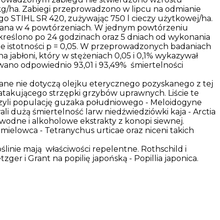
kg/ha. Zabiegi przeprowadzono w lipcu na odmianie
go STIHL SR 420, zużywając 750 l cieczy użytkowej/ha.
nana w 4 powtórzeniach. W jednym powtórzeniu
kreślono po 24 godzinach oraz 5 dniach od wykonania
ie istotności p = 0,05. W przeprowadzonych badaniach
 jabłoni, który w stężeniach 0,05 i 0,1% wykazywał
wano odpowiednio 93,01 i 93,49% śmiertelności
ane nie dotyczą olejku eterycznego pozyskanego z tej
a atakującego strzępki grzybów uprawnych. Liście te
zyli populację guzaka południowego - Meloidogyne
i dużą śmiertelność larw niedźwiedziówki kaja - Arctia
wodne i alkoholowe ekstrakty z konopi siewnej.
mielowca - Tetranychus urticae oraz niceni takich
ślinie mają właściwości repelentne. Rothschild i
zger i Grant na popilię japońską - Popillia japonica.