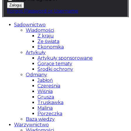
Forgot Password or Username
Sadownictwo
Wiadomości
Z kraju
Ze świata
Ekonomika
Artykuły
Artykuły sponsorowane
Gorące tematy
Środki ochrony
Odmiany
Jabłoń
Czereśnia
Wiśnia
Grusza
Truskawka
Malina
Porzeczka
Baza wiedzy
Warzywnictwo
Wiadomości