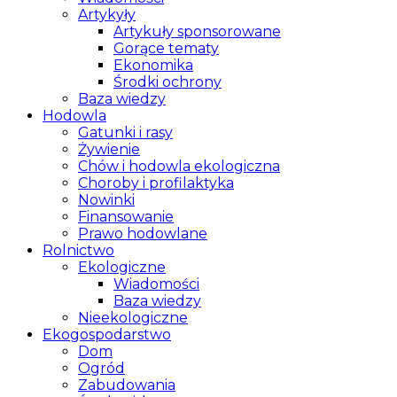
Artykyły
Artykuły sponsorowane
Gorące tematy
Ekonomika
Środki ochrony
Baza wiedzy
Hodowla
Gatunki i rasy
Żywienie
Chów i hodowla ekologiczna
Choroby i profilaktyka
Nowinki
Finansowanie
Prawo hodowlane
Rolnictwo
Ekologiczne
Wiadomości
Baza wiedzy
Nieekologiczne
Ekogospodarstwo
Dom
Ogród
Zabudowania