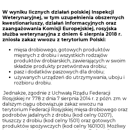
W wyniku licznych działań polskiej Inspekcji
Weterynaryjnej, w tym uzupełnienia obszernych
kwestionariuszy, działań informacyjnych oraz
zaangażowania Komisji Europejskiej, rosyjska
służba weterynaryjna z dniem 6 sierpnia 2018 r.
zniosła zakaz wwozu z terytorium Polski:
mięsa drobiowego, gotowych produktów
mięsnych z drobiu i wszystkich rodzajów
produktów drobiarskich, zawierających w swoim
składzie produkty przetwórstwa drobiu;
pasz i dodatków paszowych dla drobiu;
używanych urządzeń do utrzymywania, uboju i
rozbioru drobiu.
Jednakże, zgodnie z Uchwałą Rządu Federacji
Rosyjskiej nr 778 z dnia 7 sierpnia 2014 r. z późn. zm. w
dalszym ciągu obowiązuje zakaz wwozu na
terytorium Federacji Rosyjskiej mięsa drobiowego oraz
podrobów jadalnych z drobiu (kod celny 0207),
tłuszczy z drobiu (kod celny 1501) oraz gotowych
produktów spożywczych (kod celny 160100). Możliwy