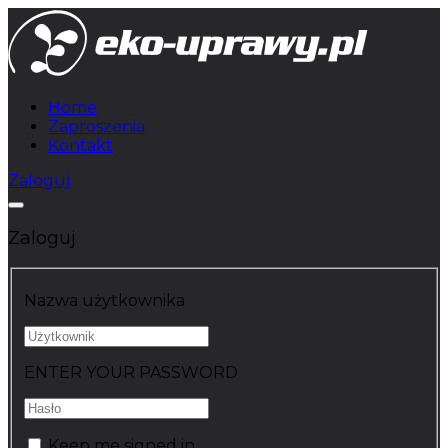
Home
Zaproszenia
Kontakt
Zaloguj
Zaloguj
Nazwa użytkownika
ENTER YOUR PASSWORD
Keep me signed in