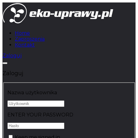
Home
Zaproszenia
Kontakt
Zaloguj
Zaloguj
Nazwa użytkownika
ENTER YOUR PASSWORD
Keep me signed in