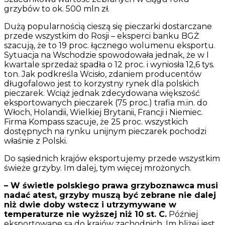
grzybów to ok. 500 mln zł.
Dużą popularnością cieszą się pieczarki dostarczane
przede wszystkim do Rosji – eksperci banku BGŻ
szacują, że to 19 proc. łącznego wolumenu eksportu.
Sytuacja na Wschodzie spowodowała jednak, że w I
kwartale sprzedaż spadła o 12 proc. i wyniosła 12,6 tys.
ton. Jak podkreśla Wcisło, zdaniem producentów
długofalowo jest to korzystny rynek dla polskich
pieczarek. Wciąż jednak zdecydowana większość
eksportowanych pieczarek (75 proc.) trafia m.in. do
Włoch, Holandii, Wielkiej Brytanii, Francji i Niemiec.
Firma Kompass szacuje, że 25 proc. wszystkich
dostępnych na rynku unijnym pieczarek pochodzi
właśnie z Polski.
Do sąsiednich krajów eksportujemy przede wszystkim
świeże grzyby. Im dalej, tym więcej mrożonych.
– W świetle polskiego prawa grzyboznawca musi
nadać atest, grzyby muszą być zebrane nie dalej
niż dwie doby wstecz i utrzymywane w
temperaturze nie wyższej niż 10 st. C.
Później
eksportowane są do krajów zachodnich. Im bliżej jest