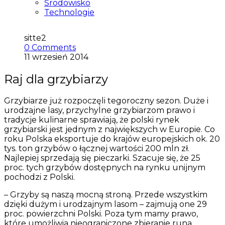
Środowisko
Technologie
sitte2
0 Comments
11 wrzesień 2014
Raj dla grzybiarzy
Grzybiarze już rozpoczęli tegoroczny sezon. Duże i
urodzajne lasy, przychylne grzybiarzom prawo i
tradycje kulinarne sprawiają, że polski rynek
grzybiarski jest jednym z największych w Europie. Co
roku Polska eksportuje do krajów europejskich ok. 20
tys. ton grzybów o łącznej wartości 200 mln zł.
Najlepiej sprzedają się pieczarki. Szacuje się, że 25
proc. tych grzybów dostępnych na rynku unijnym
pochodzi z Polski.
– Grzyby są naszą mocną stroną. Przede wszystkim
dzięki dużym i urodzajnym lasom – zajmują one 29
proc. powierzchni Polski. Poza tym mamy prawo,
które umożliwia nieograniczone zbieranie runa