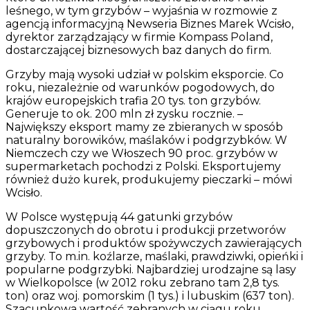
leśnego, w tym grzybów – wyjaśnia w rozmowie z
agencją informacyjną Newseria Biznes Marek Wcisło,
dyrektor zarządzający w firmie Kompass Poland,
dostarczającej biznesowych baz danych do firm.
Grzyby mają wysoki udział w polskim eksporcie. Co
roku, niezależnie od warunków pogodowych, do
krajów europejskich trafia 20 tys. ton grzybów.
Generuje to ok. 200 mln zł zysku rocznie. –
Największy eksport mamy ze zbieranych w sposób
naturalny borowików, maślaków i podgrzybków. W
Niemczech czy we Włoszech 90 proc. grzybów w
supermarketach pochodzi z Polski. Eksportujemy
również dużo kurek, produkujemy pieczarki – mówi
Wcisło.
W Polsce występują 44 gatunki grzybów
dopuszczonych do obrotu i produkcji przetworów
grzybowych i produktów spożywczych zawierających
grzyby. To m.in. koźlarze, maślaki, prawdziwki, opieńki i
popularne podgrzybki. Najbardziej urodzajne są lasy
w Wielkopolsce (w 2012 roku zebrano tam 2,8 tys.
ton) oraz woj. pomorskim (1 tys.) i lubuskim (637 ton).
Szacunkowa wartość zebranych w ciągu roku