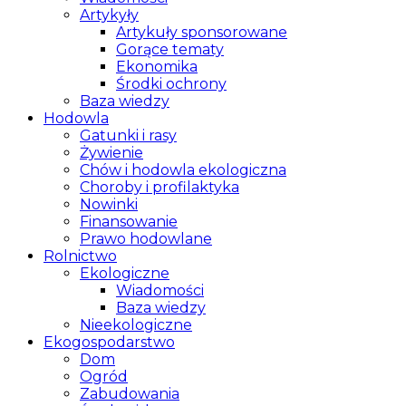
Artykyły
Artykuły sponsorowane
Gorące tematy
Ekonomika
Środki ochrony
Baza wiedzy
Hodowla
Gatunki i rasy
Żywienie
Chów i hodowla ekologiczna
Choroby i profilaktyka
Nowinki
Finansowanie
Prawo hodowlane
Rolnictwo
Ekologiczne
Wiadomości
Baza wiedzy
Nieekologiczne
Ekogospodarstwo
Dom
Ogród
Zabudowania