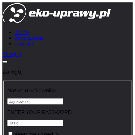
Home
Zaproszenia
Kontakt
Zaloguj
Zaloguj
Nazwa użytkownika
ENTER YOUR PASSWORD
Keep me signed in