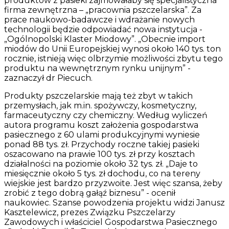
produktów z pasieki zajmowałaby się specjalistyczna
firma zewnętrzna – „pracownia pszczelarska”. Za
prace naukowo-badawcze i wdrażanie nowych
technologii będzie odpowiadać nowa instytucja -
„Ogólnopolski Klaster Miodowy”. „Obecnie import
miodów do Unii Europejskiej wynosi około 140 tys. ton
rocznie, istnieją więc olbrzymie możliwości zbytu tego
produktu na wewnętrznym rynku unijnym” -
zaznaczył dr Piecuch.
Produkty pszczelarskie mają też zbyt w takich
przemysłach, jak m.in. spożywczy, kosmetyczny,
farmaceutyczny czy chemiczny. Według wyliczeń
autora programu koszt założenia gospodarstwa
pasiecznego z 60 ulami produkcyjnymi wyniesie
ponad 88 tys. zł. Przychody roczne takiej pasieki
oszacowano na prawie 100 tys. zł przy kosztach
działalności na poziomie około 32 tys. zł. „Daje to
miesięcznie około 5 tys. zł dochodu, co na tereny
wiejskie jest bardzo przyzwoite. Jest więc szansa, żeby
zrobić z tego dobrą gałąź biznesu” - ocenił
naukowiec. Szanse powodzenia projektu widzi Janusz
Kasztelewicz, prezes Związku Pszczelarzy
Zawodowych i właściciel Gospodarstwa Pasiecznego