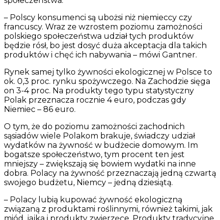
społeczeństwa.
– Polscy konsumenci są ubożsi niż niemieccy czy
francuscy. Wraz ze wzrostem poziomu zamożności
polskiego społeczeństwa udział tych produktów
będzie rósł, bo jest dosyć duża akceptacja dla takich
produktów i chęć ich nabywania – mówi Gantner.
Rynek samej tylko żywności ekologicznej w Polsce to
ok. 0,3 proc. rynku spożywczego. Na Zachodzie sięga
on 3-4 proc. Na produkty tego typu statystyczny
Polak przeznacza rocznie 4 euro, podczas gdy
Niemiec – 86 euro.
O tym, że do poziomu zamożności zachodnich
sąsiadów wiele Polakom brakuje, świadczy udział
wydatków na żywność w budżecie domowym. Im
bogatsze społeczeństwo, tym procent ten jest
mniejszy – zwiększają się bowiem wydatki na inne
dobra. Polacy na żywność przeznaczają jedną czwartą
swojego budżetu, Niemcy – jedną dziesiątą.
– Polacy lubią kupować żywność ekologiczną
związaną z produktami roślinnymi, również takimi, jak
miód, jajka i produkty zwierzęce. Produkty tradycyjne