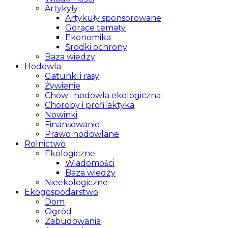
Artykyły
Artykuły sponsorowane
Gorące tematy
Ekonomika
Środki ochrony
Baza wiedzy
Hodowla
Gatunki i rasy
Żywienie
Chów i hodowla ekologiczna
Choroby i profilaktyka
Nowinki
Finansowanie
Prawo hodowlane
Rolnictwo
Ekologiczne
Wiadomości
Baza wiedzy
Nieekologiczne
Ekogospodarstwo
Dom
Ogród
Zabudowania