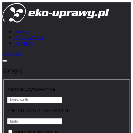
Home
Zaproszenia
Kontakt
Zaloguj
Zaloguj
Nazwa użytkownika
ENTER YOUR PASSWORD
Keep me signed in