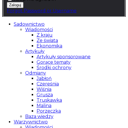
Forgot Password or Username
Sadownictwo
Wiadomości
Z kraju
Ze świata
Ekonomika
Artykuły
Artykuły sponsorowane
Gorące tematy
Środki ochrony
Odmiany
Jabłoń
Czereśnia
Wiśnia
Grusza
Truskawka
Malina
Porzeczka
Baza wiedzy
Warzywnictwo
Wiadomości