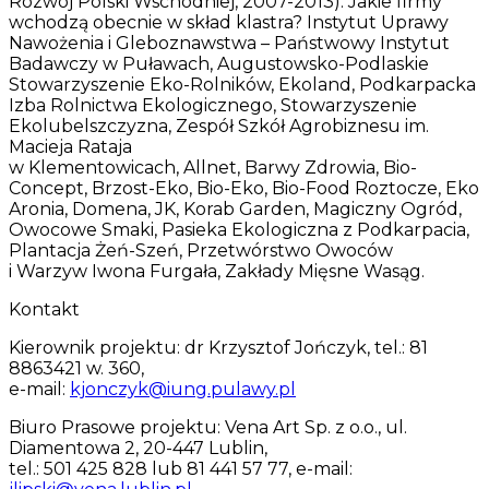
Rozwój Polski Wschodniej, 2007-2013). Jakie firmy
wchodzą obecnie w skład klastra? Instytut Uprawy
Nawożenia i Gleboznawstwa – Państwowy Instytut
Badawczy w Puławach, Augustowsko-Podlaskie
Stowarzyszenie Eko-Rolników, Ekoland, Podkarpacka
Izba Rolnictwa Ekologicznego, Stowarzyszenie
Ekolubelszczyzna, Zespół Szkół Agrobiznesu im.
Macieja Rataja
w Klementowicach, Allnet, Barwy Zdrowia, Bio-
Concept, Brzost-Eko, Bio-Eko, Bio-Food Roztocze, Eko
Aronia, Domena, JK, Korab Garden, Magiczny Ogród,
Owocowe Smaki, Pasieka Ekologiczna z Podkarpacia,
Plantacja Żeń-Szeń, Przetwórstwo Owoców
i Warzyw Iwona Furgała, Zakłady Mięsne Wasąg.
Kontakt
Kierownik projektu: dr Krzysztof Jończyk, tel.: 81
8863421 w. 360,
e-mail:
kjonczyk@iung.pulawy.pl
Biuro Prasowe projektu: Vena Art Sp. z o.o., ul.
Diamentowa 2, 20-447 Lublin,
tel.: 501 425 828 lub 81 441 57 77, e-mail: