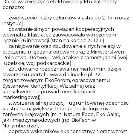
Do najważniejszych efektów projektu zaliczamy
ponadto:
• zwiększenie liczby członków klastra do 21 firm oraz
instytucji,
• powstanie silnych powiązań kooperacyjnych
wewnątrz klastra, co zaowocowało wdrożeniem
łącznie 26 innowacji (stan na koniec 2012 r.),
• zainicjowanie oraz zbudowanie silnych relacji w
otoczeniu międzynarodowym oraz z Ministerstwem
Rolnictwa i Rozwoju Wsi, a także z samorządami (woj.
lubelskie, woj. podkarpackie),
• zbudowanie rozpoznawalnej marki (m.in. dzięki
stworzeniu portalu www.dolinaeko.pl, 32
zorganizowanym EkoForom, opracowanemu
Systemowi Identyfikacji Wizualnej oraz
konsekwentnie prowadzonej kampanii
marketingowej),
• stworzenie silnej pozycji i ugruntowanej obecności
klastra na największych targach ekologicznych,
zarówno krajowych (m.in. Natura Food, Eko Gala),
jak i międzynarodowych (np. BioFach w
Norymberdze),
• poprawa wskaźników ekonomicznych oraz wzrost