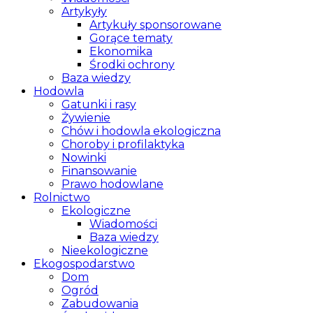
Artykyły
Artykuły sponsorowane
Gorące tematy
Ekonomika
Środki ochrony
Baza wiedzy
Hodowla
Gatunki i rasy
Żywienie
Chów i hodowla ekologiczna
Choroby i profilaktyka
Nowinki
Finansowanie
Prawo hodowlane
Rolnictwo
Ekologiczne
Wiadomości
Baza wiedzy
Nieekologiczne
Ekogospodarstwo
Dom
Ogród
Zabudowania