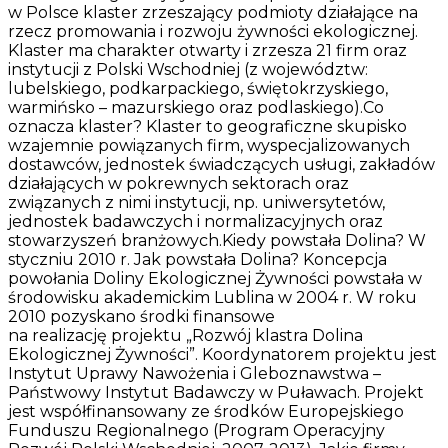
w Polsce klaster zrzeszający podmioty działające na
rzecz promowania i rozwoju żywności ekologicznej.
Klaster ma charakter otwarty i zrzesza 21 firm oraz
instytucji z Polski Wschodniej (z województw:
lubelskiego, podkarpackiego, świętokrzyskiego,
warmińsko – mazurskiego oraz podlaskiego).Co
oznacza klaster? Klaster to geograficzne skupisko
wzajemnie powiązanych firm, wyspecjalizowanych
dostawców, jednostek świadczących usługi, zakładów
działających w pokrewnych sektorach oraz
związanych z nimi instytucji, np. uniwersytetów,
jednostek badawczych i normalizacyjnych oraz
stowarzyszeń branżowych.Kiedy powstała Dolina? W
styczniu 2010 r. Jak powstała Dolina? Koncepcja
powołania Doliny Ekologicznej Żywności powstała w
środowisku akademickim Lublina w 2004 r. W roku
2010 pozyskano środki finansowe
na realizację projektu „Rozwój klastra Dolina
Ekologicznej Żywności”. Koordynatorem projektu jest
Instytut Uprawy Nawożenia i Gleboznawstwa –
Państwowy Instytut Badawczy w Puławach. Projekt
jest współfinansowany ze środków Europejskiego
Funduszu Regionalnego (Program Operacyjny