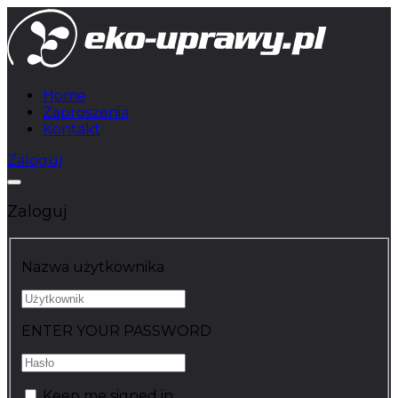
Home
Zaproszenia
Kontakt
Zaloguj
Zaloguj
Nazwa użytkownika
ENTER YOUR PASSWORD
Keep me signed in