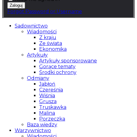
Forgot Password or Username
Sadownictwo
Wiadomości
Z kraju
Ze świata
Ekonomika
Artykuły
Artykuły sponsorowane
Gorące tematy
Środki ochrony
Odmiany
Jabłoń
Czereśnia
Wiśnia
Grusza
Truskawka
Malina
Porzeczka
Baza wiedzy
Warzywnictwo
Wiadomości