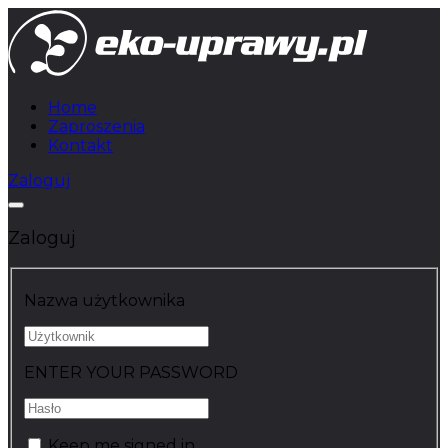
Home
Zaproszenia
Kontakt
Zaloguj
Zaloguj
Nazwa użytkownika
ENTER YOUR PASSWORD
Keep me signed in