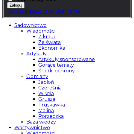
Forgot Password or Username
Sadownictwo
Wiadomości
Z kraju
Ze świata
Ekonomika
Artykuły
Artykuły sponsorowane
Gorące tematy
Środki ochrony
Odmiany
Jabłoń
Czereśnia
Wiśnia
Grusza
Truskawka
Malina
Porzeczka
Baza wiedzy
Warzywnictwo
Wiadomości