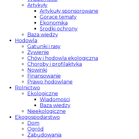
Artykyły
Artykuły sponsorowane
Gorące tematy
Ekonomika
Środki ochrony
Baza wiedzy
Hodowla
Gatunki i rasy
Żywienie
Chów i hodowla ekologiczna
Choroby i profilaktyka
Nowinki
Finansowanie
Prawo hodowlane
Rolnictwo
Ekologiczne
Wiadomości
Baza wiedzy
Nieekologiczne
Ekogospodarstwo
Dom
Ogród
Zabudowania