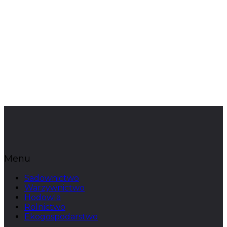
Menu
Sadownictwo
Warzywnictwo
Hodowla
Rolnictwo
Ekogospodarstwo