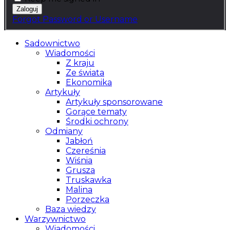
Forgot Password or Username
Sadownictwo
Wiadomości
Z kraju
Ze świata
Ekonomika
Artykuły
Artykuły sponsorowane
Gorące tematy
Środki ochrony
Odmiany
Jabłoń
Czereśnia
Wiśnia
Grusza
Truskawka
Malina
Porzeczka
Baza wiedzy
Warzywnictwo
Wiadomości