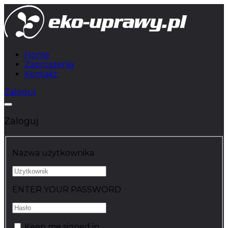
Home
Zaproszenia
Kontakt
Zaloguj
Zaloguj
Nazwa użytkownika
ENTER YOUR PASSWORD
Keep me signed in