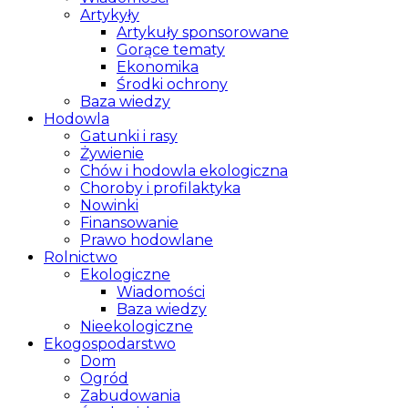
Artykyły
Artykuły sponsorowane
Gorące tematy
Ekonomika
Środki ochrony
Baza wiedzy
Hodowla
Gatunki i rasy
Żywienie
Chów i hodowla ekologiczna
Choroby i profilaktyka
Nowinki
Finansowanie
Prawo hodowlane
Rolnictwo
Ekologiczne
Wiadomości
Baza wiedzy
Nieekologiczne
Ekogospodarstwo
Dom
Ogród
Zabudowania