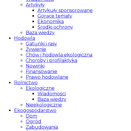
Artykyły
Artykuły sponsorowane
Gorące tematy
Ekonomika
Środki ochrony
Baza wiedzy
Hodowla
Gatunki i rasy
Żywienie
Chów i hodowla ekologiczna
Choroby i profilaktyka
Nowinki
Finansowanie
Prawo hodowlane
Rolnictwo
Ekologiczne
Wiadomości
Baza wiedzy
Nieekologiczne
Ekogospodarstwo
Dom
Ogród
Zabudowania