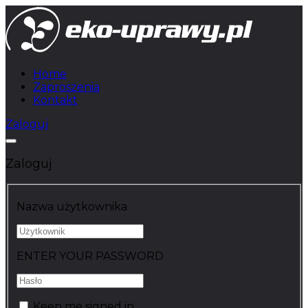
Home
Zaproszenia
Kontakt
Zaloguj
Zaloguj
Nazwa użytkownika
ENTER YOUR PASSWORD
Keep me signed in