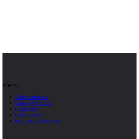
Menu
Sadownictwo
Warzywnictwo
Hodowla
Rolnictwo
Ekogospodarstwo