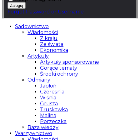
Forgot Password or Username
Sadownictwo
Wiadomości
Z kraju
Ze świata
Ekonomika
Artykuły
Artykuły sponsorowane
Gorące tematy
Środki ochrony
Odmiany
Jabłoń
Czereśnia
Wiśnia
Grusza
Truskawka
Malina
Porzeczka
Baza wiedzy
Warzywnictwo
Wiadomości