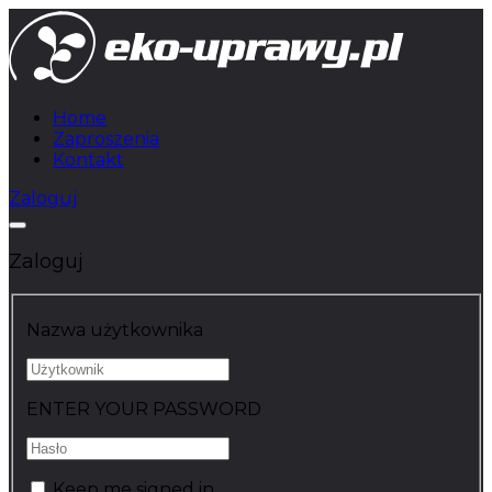
Home
Zaproszenia
Kontakt
Zaloguj
Zaloguj
Nazwa użytkownika
ENTER YOUR PASSWORD
Keep me signed in