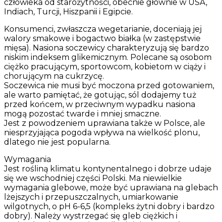
człowieka od starożytności, obecnie głównie w USA,
Indiach, Turcji, Hiszpanii i Egipcie.
Konsumenci, zwłaszcza wegetarianie, doceniają jej
walory smakowe i bogactwo białka (w zastępstwie
mięsa). Nasiona soczewicy charakteryzują się bardzo
niskim indeksem glikemicznym. Polecane są osobom
ciężko pracującym, sportowcom, kobietom w ciąży i
chorującym na cukrzycę.
Soczewica nie musi być moczona przed gotowaniem,
ale warto pamiętać, że gotując, sól dodajemy tuż
przed końcem, w przeciwnym wypadku nasiona
mogą pozostać twarde i mniej smaczne.
Jest z powodzeniem uprawiana także w Polsce, ale
niesprzyjająca pogoda wpływa na wielkość plonu,
dlatego nie jest popularna.
Wymagania
Jest rośliną klimatu kontynentalnego i dobrze udaje
się we wschodniej części Polski. Ma niewielkie
wymagania glebowe, może być uprawiana na glebach
lżejszych i przepuszczalnych, umiarkowanie
wilgotnych, o pH 6-6,5 (kompleks żytni dobry i bardzo
dobry). Należy wystrzegać się gleb ciężkich i