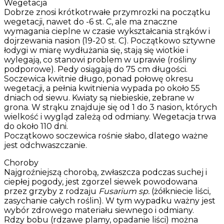
Wegetacja
Dobrze znosi krótkotrwałe przymrozki na początku
wegetacji, nawet do -6 st. C, ale ma znaczne
wymagania cieplne w czasie wykształcania strąków i
dojrzewania nasion (19-20 st. C). Początkowo sztywne
łodygi w miarę wydłużania się, stają się wiotkie i
wylegają, co stanowi problem w uprawie (rośliny
podporowe). Pedy osiągają do 75 cm długości.
Soczewica kwitnie długo, ponad połowę okresu
wegetacji, a pełnia kwitnienia wypada po około 55
dniach od siewu. Kwiaty są niebieskie, zebrane w
grona. W strąku znajduje się od 1 do 3 nasion, których
wielkość i wygląd zależą od odmiany. Wegetacja trwa
do około 110 dni.
Początkowo soczewica rośnie słabo, dlatego ważne
jest odchwaszczanie.
Choroby
Najgroźniejszą chorobą, zwłaszcza podczas suchej i
ciepłej pogody, jest zgorzel siewek powodowana
przez grzyby z rodzaju
Fusarium sp.
(żółkniecie liści,
zasychanie całych roślin). W tym wypadku ważny jest
wybór zdrowego materiału siewnego i odmiany.
Rdzy bobu (rdzawe plamy, opadanie liści) można