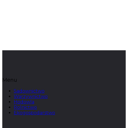
Menu
Sadownictwo
Warzywnictwo
Hodowla
Rolnictwo
Ekogospodarstwo