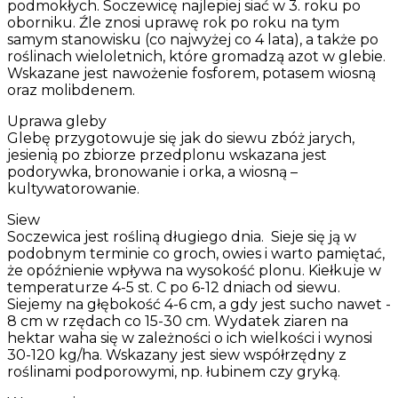
podmokłych. Soczewicę najlepiej siać w 3. roku po
oborniku. Źle znosi uprawę rok po roku na tym
samym stanowisku (co najwyżej co 4 lata), a także po
roślinach wieloletnich, które gromadzą azot w glebie.
Wskazane jest nawożenie fosforem, potasem wiosną
oraz molibdenem.
Uprawa gleby
Glebę przygotowuje się jak do siewu zbóż jarych,
jesienią po zbiorze przedplonu wskazana jest
podorywka, bronowanie i orka, a wiosną –
kultywatorowanie.
Siew
Soczewica jest rośliną długiego dnia. Sieje się ją w
podobnym terminie co groch, owies i warto pamiętać,
że opóźnienie wpływa na wysokość plonu. Kiełkuje w
temperaturze 4-5 st. C po 6-12 dniach od siewu.
Siejemy na głębokość 4-6 cm, a gdy jest sucho nawet -
8 cm w rzędach co 15-30 cm. Wydatek ziaren na
hektar waha się w zależności o ich wielkości i wynosi
30-120 kg/ha. Wskazany jest siew współrzędny z
roślinami podporowymi, np. łubinem czy gryką.