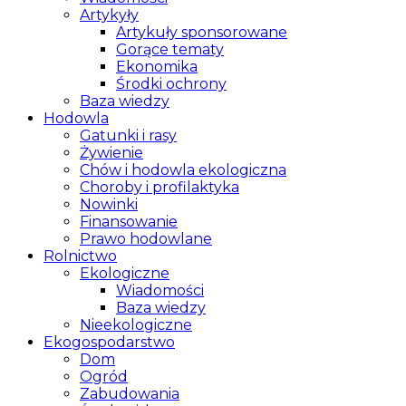
Artykyły
Artykuły sponsorowane
Gorące tematy
Ekonomika
Środki ochrony
Baza wiedzy
Hodowla
Gatunki i rasy
Żywienie
Chów i hodowla ekologiczna
Choroby i profilaktyka
Nowinki
Finansowanie
Prawo hodowlane
Rolnictwo
Ekologiczne
Wiadomości
Baza wiedzy
Nieekologiczne
Ekogospodarstwo
Dom
Ogród
Zabudowania