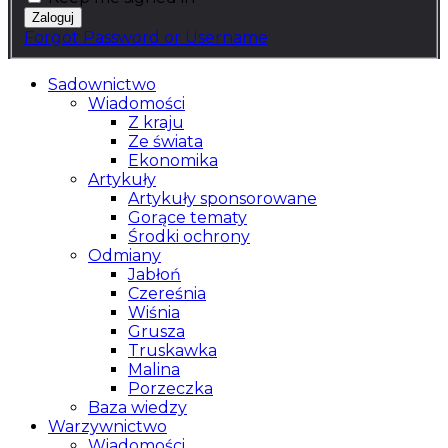
Forgot Password or Username
Sadownictwo
Wiadomości
Z kraju
Ze świata
Ekonomika
Artykuły
Artykuły sponsorowane
Gorące tematy
Środki ochrony
Odmiany
Jabłoń
Czereśnia
Wiśnia
Grusza
Truskawka
Malina
Porzeczka
Baza wiedzy
Warzywnictwo
Wiadomości