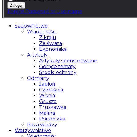
Forgot Password or Username
Sadownictwo
Wiadomości
Z kraju
Ze świata
Ekonomika
Artykuły
Artykuły sponsorowane
Gorące tematy
Środki ochrony
Odmiany
Jabłoń
Czereśnia
Wiśnia
Grusza
Truskawka
Malina
Porzeczka
Baza wiedzy
Warzywnictwo
Wiadomości