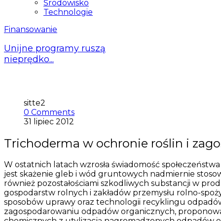
Środowisko
Technologie
Finansowanie
Unijne programy ruszą
nieprędko...
sitte2
0 Comments
31 lipiec 2012
Trichoderma w ochronie roślin i z
W ostatnich latach wzrosła świadomość społeczeństwa
jest skażenie gleb i wód gruntowych nadmiernie stoso
również pozostałościami szkodliwych substancji w pr
gospodarstw rolnych i zakładów przemysłu rolno-spoży
sposobów uprawy oraz technologii recyklingu odpadów.
zagospodarowaniu odpadów organicznych, proponowan
chemicznych z utylizacją nagromadzonych odpadów org