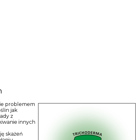
h
wie problemem
lin jak
ady z
kiwanie innych
ję skażeń
łaniu