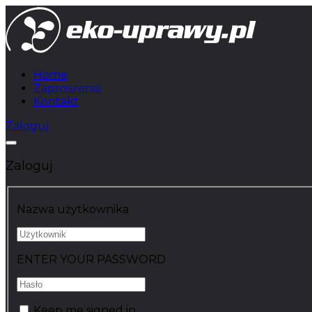
Home
Zaproszenia
Kontakt
Zaloguj
Zaloguj
Nazwa użytkownika
ENTER YOUR PASSWORD
Keep me signed in