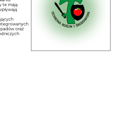
 te mają
wpływają
ających
integrowanych
dpadów oraz
rodniczych