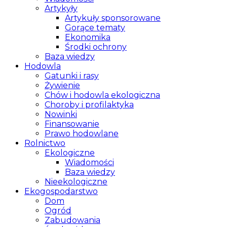
Artykyły
Artykuły sponsorowane
Gorące tematy
Ekonomika
Środki ochrony
Baza wiedzy
Hodowla
Gatunki i rasy
Żywienie
Chów i hodowla ekologiczna
Choroby i profilaktyka
Nowinki
Finansowanie
Prawo hodowlane
Rolnictwo
Ekologiczne
Wiadomości
Baza wiedzy
Nieekologiczne
Ekogospodarstwo
Dom
Ogród
Zabudowania