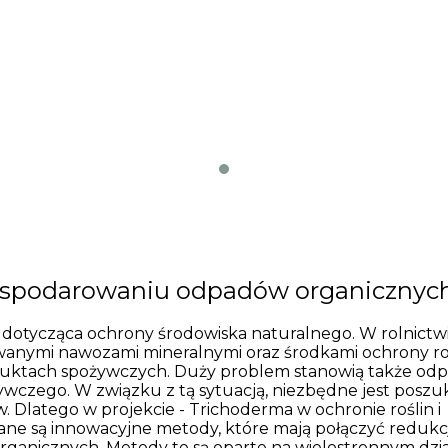
agospodarowaniu odpadów organicznyc
 dotycząca ochrony środowiska naturalnego. W rolnict
wanymi nawozami mineralnymi oraz środkami ochrony roś
oduktach spożywczych. Duży problem stanowią także odp
wczego. W związku z tą sytuacją, niezbędne jest poszu
 Dlatego w projekcie - Trichoderma w ochronie roślin i
e są innowacyjne metody, które mają połączyć redukc
anicznych. Metody te są oparte na wielostronnym dzia