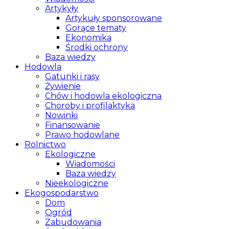
Artykyły
Artykuły sponsorowane
Gorące tematy
Ekonomika
Środki ochrony
Baza wiedzy
Hodowla
Gatunki i rasy
Żywienie
Chów i hodowla ekologiczna
Choroby i profilaktyka
Nowinki
Finansowanie
Prawo hodowlane
Rolnictwo
Ekologiczne
Wiadomości
Baza wiedzy
Nieekologiczne
Ekogospodarstwo
Dom
Ogród
Zabudowania