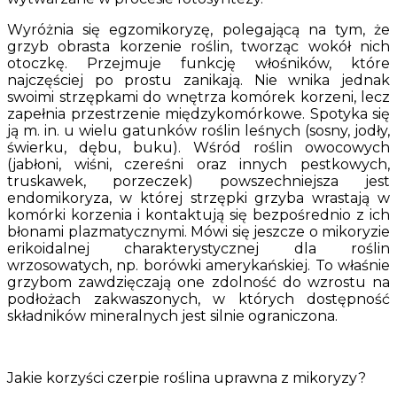
Wyróżnia się egzomikoryzę, polegającą na tym, że
grzyb obrasta korzenie roślin, tworząc wokół nich
otoczkę. Przejmuje funkcję włośników, które
najczęściej po prostu zanikają. Nie wnika jednak
swoimi strzępkami do wnętrza komórek korzeni, lecz
zapełnia przestrzenie międzykomórkowe. Spotyka się
ją m. in. u wielu gatunków roślin leśnych (sosny, jodły,
świerku, dębu, buku). Wśród roślin owocowych
(jabłoni, wiśni, czereśni oraz innych pestkowych,
truskawek, porzeczek) powszechniejsza jest
endomikoryza, w której strzępki grzyba wrastają w
komórki korzenia i kontaktują się bezpośrednio z ich
błonami plazmatycznymi. Mówi się jeszcze o mikoryzie
erikoidalnej charakterystycznej dla roślin
wrzosowatych, np. borówki amerykańskiej. To właśnie
grzybom zawdzięczają one zdolność do wzrostu na
podłożach zakwaszonych, w których dostępność
składników mineralnych jest silnie ograniczona.
Jakie korzyści czerpie roślina uprawna z mikoryzy?