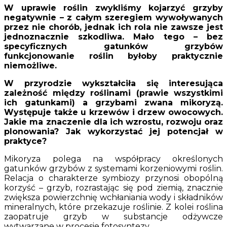
W uprawie roślin zwykliśmy kojarzyć grzyby
negatywnie – z całym szeregiem wywoływanych
przez nie chorób, jednak ich rola nie zawsze jest
jednoznacznie szkodliwa. Mało tego – bez
specyficznych gatunków grzybów
funkcjonowanie roślin byłoby praktycznie
niemożliwe.
W przyrodzie wykształciła się interesująca
zależność między roślinami (prawie wszystkimi
ich gatunkami) a grzybami zwana mikoryzą.
Występuje także u krzewów i drzew owocowych.
Jakie ma znaczenie dla ich wzrostu, rozwoju oraz
plonowania? Jak wykorzystać jej potencjał w
praktyce?
Mikoryza polega na współpracy określonych
gatunków grzybów z systemami korzeniowymi roślin.
Relacja o charakterze symbiozy przynosi obopólną
korzyść – grzyb, rozrastając się pod ziemią, znacznie
zwiększa powierzchnię wchłaniania wody i składników
mineralnych, które przekazuje roślinie. Z kolei roślina
zaopatruje grzyb w substancje odżywcze
wytwarzane w procesie fotosyntezy.