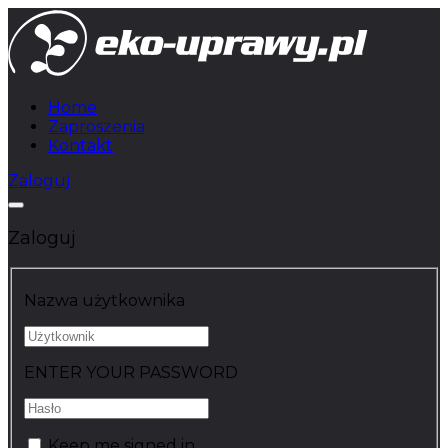
Home
Zaproszenia
Kontakt
Zaloguj
Zaloguj
Nazwa użytkownika
ENTER YOUR PASSWORD
Keep me signed in