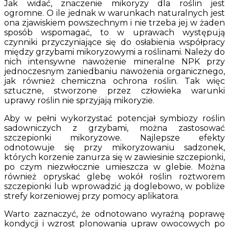
Jak widać, znaczenie mikoryzy dla roślin jest
ogromne. O ile jednak w warunkach naturalnych jest
ona zjawiskiem powszechnym i nie trzeba jej w żaden
sposób wspomagać, to w uprawach występują
czynniki przyczyniające się do osłabienia współpracy
między grzybami mikoryzowymi a roślinami. Należy do
nich intensywne nawożenie mineralne NPK przy
jednoczesnym zaniedbaniu nawożenia organicznego,
jak również chemiczna ochrona roślin. Tak więc
sztuczne, stworzone przez człowieka warunki
uprawy roślin nie sprzyjają mikoryzie.
Aby w pełni wykorzystać potencjał symbiozy roślin
sadowniczych z grzybami, można zastosować
szczepionki mikoryzowe. Najlepsze efekty
odnotowuje się przy mikoryzowaniu sadzonek,
których korzenie zanurza się w zawiesinie szczepionki,
po czym niezwłocznie umieszcza w glebie. Można
również opryskać glebę wokół roślin roztworem
szczepionki lub wprowadzić ją doglebowo, w pobliże
strefy korzeniowej przy pomocy aplikatora.
Warto zaznaczyć, że odnotowano wyraźną poprawę
kondycji i wzrost plonowania upraw owocowych po