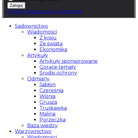
Forgot Password or Username
Sadownictwo
Wiadomości
Z kraju
Ze świata
Ekonomika
Artykuły
Artykuły sponsorowane
Gorące tematy
Środki ochrony
Odmiany
Jabłoń
Czereśnia
Wiśnia
Grusza
Truskawka
Malina
Porzeczka
Baza wiedzy
Warzywnictwo
Wiadomości