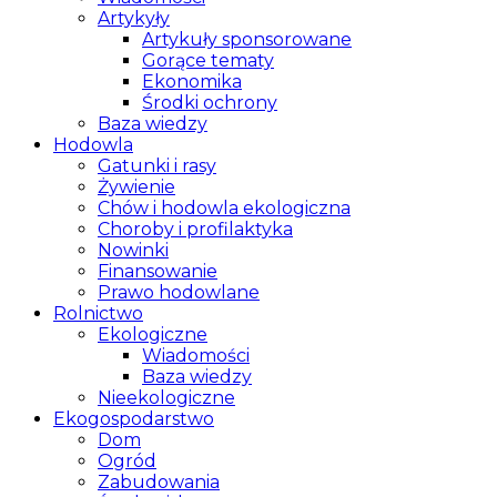
Artykyły
Artykuły sponsorowane
Gorące tematy
Ekonomika
Środki ochrony
Baza wiedzy
Hodowla
Gatunki i rasy
Żywienie
Chów i hodowla ekologiczna
Choroby i profilaktyka
Nowinki
Finansowanie
Prawo hodowlane
Rolnictwo
Ekologiczne
Wiadomości
Baza wiedzy
Nieekologiczne
Ekogospodarstwo
Dom
Ogród
Zabudowania