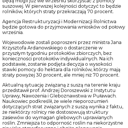
będą mogli już we wrześniu skorzystać z pomocy
suszowej. W pierwszej kolejności dotyczyć to będzie
rolników, których straty przekraczają 70 procent.
Agencja Restrukturyzacji i Modernizacji Rolnictwa
będzie gotowa do przyjmowania wniosków od połowy
września.
Wojewodowie zostali poproszeni przez ministra Jana
Krzysztofa Ardanowskiego o dostarczenie w
przyszłym tygodniu protokołów zbiorczych, bez
konieczności protokołów indywidualnych. Na ich
podstawie, zostanie podjęta decyzja o wysokości
stawki pomocy do hektara dla rolników, którzy mają
straty powyżej 30 procent, ale mniej niż 70 procent.
Aktualną sytuację związaną z suszą na terenie kraju
przedstawił prof. Andrzej Doroszewski z Instytutu
Uprawy, Nawożenia i Gleboznawstwa w Puławach.
Naukowiec podkreślił, że wiele nieporozumień
dotyczących strat związanych z suszą wynika z faktu,
że niektórzy rolnicy nie dostosowują struktury
zasiewów do wymagań glebowych uprawianych
roślin. Zmniejsza to odporność roślin na niekorzystne