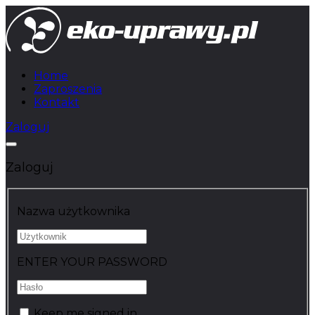
Home
Zaproszenia
Kontakt
Zaloguj
Zaloguj
Nazwa użytkownika
ENTER YOUR PASSWORD
Keep me signed in