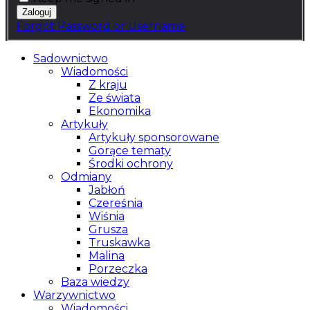
Forgot Password or Username
Sadownictwo
Wiadomości
Z kraju
Ze świata
Ekonomika
Artykuły
Artykuły sponsorowane
Gorące tematy
Środki ochrony
Odmiany
Jabłoń
Czereśnia
Wiśnia
Grusza
Truskawka
Malina
Porzeczka
Baza wiedzy
Warzywnictwo
Wiadomości