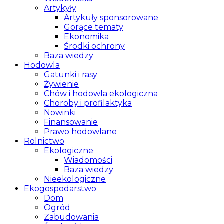
Artykyły
Artykuły sponsorowane
Gorące tematy
Ekonomika
Środki ochrony
Baza wiedzy
Hodowla
Gatunki i rasy
Żywienie
Chów i hodowla ekologiczna
Choroby i profilaktyka
Nowinki
Finansowanie
Prawo hodowlane
Rolnictwo
Ekologiczne
Wiadomości
Baza wiedzy
Nieekologiczne
Ekogospodarstwo
Dom
Ogród
Zabudowania