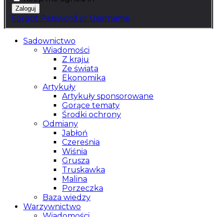
Forgot Password or Username
Sadownictwo
Wiadomości
Z kraju
Ze świata
Ekonomika
Artykuły
Artykuły sponsorowane
Gorące tematy
Środki ochrony
Odmiany
Jabłoń
Czereśnia
Wiśnia
Grusza
Truskawka
Malina
Porzeczka
Baza wiedzy
Warzywnictwo
Wiadomości