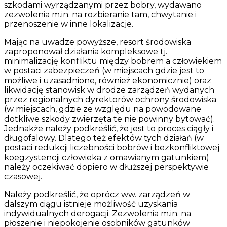
szkodami wyrządzanymi przez bobry, wydawano
zezwolenia m.in. na rozbieranie tam, chwytanie i
przenoszenie w inne lokalizacje.
Mając na uwadze powyższe, resort środowiska
zaproponował działania kompleksowe tj.
minimalizację konfliktu między bobrem a człowiekiem
w postaci zabezpieczeń (w miejscach gdzie jest to
możliwe i uzasadnione, również ekonomicznie) oraz
likwidację stanowisk w drodze zarządzeń wydanych
przez regionalnych dyrektorów ochrony środowiska
(w miejscach, gdzie ze względu na powodowane
dotkliwe szkody zwierzęta te nie powinny bytować).
Jednakże należy podkreślić, że jest to proces ciągły i
długofalowy. Dlatego też efektów tych działań (w
postaci redukcji liczebności bobrów i bezkonfliktowej
koegzystencji człowieka z omawianym gatunkiem)
należy oczekiwać dopiero w dłuższej perspektywie
czasowej.
Należy podkreślić, że oprócz ww. zarządzeń w
dalszym ciągu istnieje możliwość uzyskania
indywidualnych derogacji. Zezwolenia m.in. na
płoszenie i niepokojenie osobników gatunków