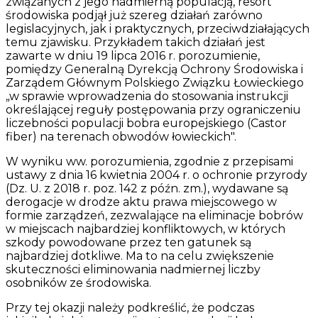
związanych z jego nadmierną populacją, resort
środowiska podjął już szereg działań zarówno
legislacyjnych, jak i praktycznych, przeciwdziałających
temu zjawisku. Przykładem takich działań jest
zawarte w dniu 19 lipca 2016 r. porozumienie,
pomiędzy Generalną Dyrekcją Ochrony Środowiska i
Zarządem Głównym Polskiego Związku Łowieckiego
„w sprawie wprowadzenia do stosowania instrukcji
określającej reguły postępowania przy ograniczeniu
liczebności populacji bobra europejskiego (Castor
fiber) na terenach obwodów łowieckich".
W wyniku ww. porozumienia, zgodnie z przepisami
ustawy z dnia 16 kwietnia 2004 r. o ochronie przyrody
(Dz. U. z 2018 r. poz. 142 z późn. zm.), wydawane są
derogacje w drodze aktu prawa miejscowego w
formie zarządzeń, zezwalające na eliminacje bobrów
w miejscach najbardziej konfliktowych, w których
szkody powodowane przez ten gatunek są
najbardziej dotkliwe. Ma to na celu zwiększenie
skuteczności eliminowania nadmiernej liczby
osobników ze środowiska.
Przy tej okazji należy podkreślić, że podczas