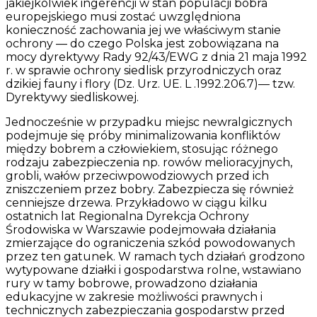
jakiejkolwiek ingerencji w stan populacji bobra
europejskiego musi zostać uwzględniona
konieczność zachowania jej we właściwym stanie
ochrony — do czego Polska jest zobowiązana na
mocy dyrektywy Rady 92/43/EWG z dnia 21 maja 1992
r. w sprawie ochrony siedlisk przyrodniczych oraz
dzikiej fauny i flory (Dz. Urz. UE. L .1992.206.7)— tzw.
Dyrektywy siedliskowej.
Jednocześnie w przypadku miejsc newralgicznych
podejmuje się próby minimalizowania konfliktów
między bobrem a człowiekiem, stosując różnego
rodzaju zabezpieczenia np. rowów melioracyjnych,
grobli, wałów przeciwpowodziowych przed ich
zniszczeniem przez bobry. Zabezpiecza się również
cenniejsze drzewa. Przykładowo w ciągu kilku
ostatnich lat Regionalna Dyrekcja Ochrony
Środowiska w Warszawie podejmowała działania
zmierzające do ograniczenia szkód powodowanych
przez ten gatunek. W ramach tych działań grodzono
wytypowane działki i gospodarstwa rolne, wstawiano
rury w tamy bobrowe, prowadzono działania
edukacyjne w zakresie możliwości prawnych i
technicznych zabezpieczania gospodarstw przed