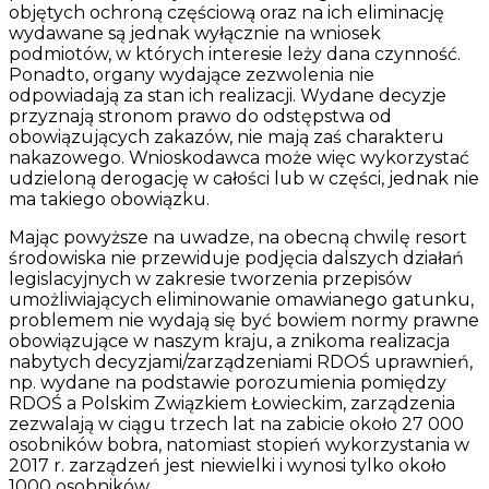
objętych ochroną częściową oraz na ich eliminację
wydawane są jednak wyłącznie na wniosek
podmiotów, w których interesie leży dana czynność.
Ponadto, organy wydające zezwolenia nie
odpowiadają za stan ich realizacji. Wydane decyzje
przyznają stronom prawo do odstępstwa od
obowiązujących zakazów, nie mają zaś charakteru
nakazowego. Wnioskodawca może więc wykorzystać
udzieloną derogację w całości lub w części, jednak nie
ma takiego obowiązku.
Mając powyższe na uwadze, na obecną chwilę resort
środowiska nie przewiduje podjęcia dalszych działań
legislacyjnych w zakresie tworzenia przepisów
umożliwiających eliminowanie omawianego gatunku,
problemem nie wydają się być bowiem normy prawne
obowiązujące w naszym kraju, a znikoma realizacja
nabytych decyzjami/zarządzeniami RDOŚ uprawnień,
np. wydane na podstawie porozumienia pomiędzy
RDOŚ a Polskim Związkiem Łowieckim, zarządzenia
zezwalają w ciągu trzech lat na zabicie około 27 000
osobników bobra, natomiast stopień wykorzystania w
2017 r. zarządzeń jest niewielki i wynosi tylko około
1000 osobników.