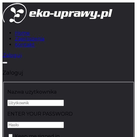
Home
Zaproszenia
Kontakt
Zaloguj
Zaloguj
Nazwa użytkownika
ENTER YOUR PASSWORD
Keep me signed in