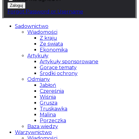
Forgot Password or Username
Sadownictwo
Wiadomości
Z kraju
Ze świata
Ekonomika
Artykuły
Artykuły sponsorowane
Gorące tematy
Środki ochrony
Odmiany
Jabłoń
Czereśnia
Wiśnia
Grusza
Truskawka
Malina
Porzeczka
Baza wiedzy
Warzywnictwo
Wiadomości