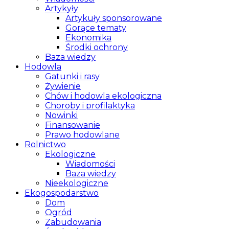
Artykyły
Artykuły sponsorowane
Gorące tematy
Ekonomika
Środki ochrony
Baza wiedzy
Hodowla
Gatunki i rasy
Żywienie
Chów i hodowla ekologiczna
Choroby i profilaktyka
Nowinki
Finansowanie
Prawo hodowlane
Rolnictwo
Ekologiczne
Wiadomości
Baza wiedzy
Nieekologiczne
Ekogospodarstwo
Dom
Ogród
Zabudowania