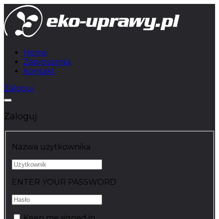
Home
Zaproszenia
Kontakt
Zaloguj
Zaloguj
Nazwa użytkownika
ENTER YOUR PASSWORD
Keep me signed in