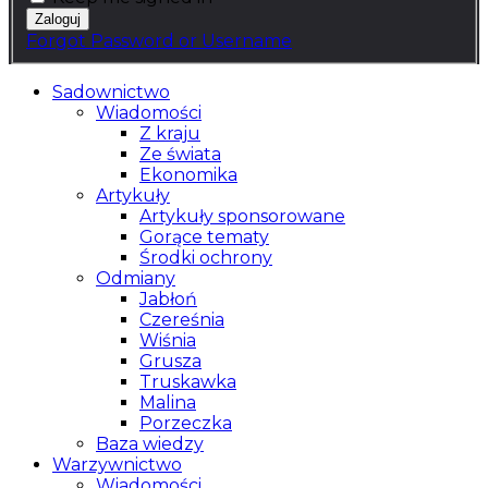
Forgot Password or Username
Sadownictwo
Wiadomości
Z kraju
Ze świata
Ekonomika
Artykuły
Artykuły sponsorowane
Gorące tematy
Środki ochrony
Odmiany
Jabłoń
Czereśnia
Wiśnia
Grusza
Truskawka
Malina
Porzeczka
Baza wiedzy
Warzywnictwo
Wiadomości