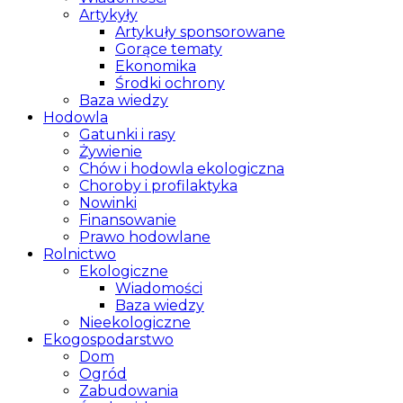
Artykyły
Artykuły sponsorowane
Gorące tematy
Ekonomika
Środki ochrony
Baza wiedzy
Hodowla
Gatunki i rasy
Żywienie
Chów i hodowla ekologiczna
Choroby i profilaktyka
Nowinki
Finansowanie
Prawo hodowlane
Rolnictwo
Ekologiczne
Wiadomości
Baza wiedzy
Nieekologiczne
Ekogospodarstwo
Dom
Ogród
Zabudowania