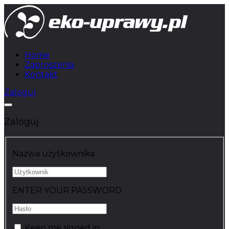
Home
Zaproszenia
Kontakt
Zaloguj
Zaloguj
Nazwa użytkownika
ENTER YOUR PASSWORD
Keep me signed in