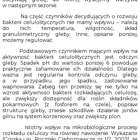
w następnym sezonie.
Na część czynników decydujących o rozwoju
bakterii celulolitycznych nie mamy wpływu – należą
do nich temperatura, wilgotność, skład
granulometryczny gleby. Inne, opisane poniżej,
możemy regulować.
Podstawowym czynnikiem mającym wpływ na
aktywność bakterii celulolitycznych jest odczyn
gleby. Spadek pH do wartości poniżej 6 powoduje
praktycznie zahamowanie ich działalności. Dlatego
ważna jest regularna kontrola odczynu gleby,
a w przypadku jego spadku, zastosowanie
wapnowania. Zabieg ten przełoży się nie tylko na
wzrost aktywności bakterii rozkładających celulozę,
ale zwiększy dostępność dla roślin składników
pokarmowych (z fosforem na czele), poprawi
strukturę gleby, zniesie szkodliwe działanie jonów
glinu na system korzeniowy oraz zwiększy plon.
Istotny wpływ na mikrobiologiczne procesy
rozkładu celulozy ma również nawożenie. Wykazano
[Górska i in., Roczniki Gleboznawcze nr 1/2, 2003], że