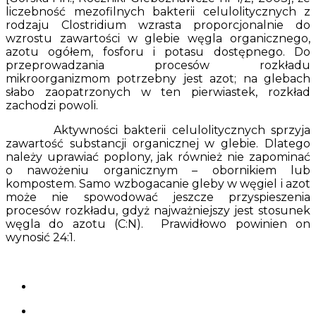
liczebność mezofilnych bakterii celulolitycznych z
rodzaju Clostridium wzrasta proporcjonalnie do
wzrostu zawartości w glebie węgla organicznego,
azotu ogółem, fosforu i potasu dostępnego. Do
przeprowadzania procesów rozkładu
mikroorganizmom potrzebny jest azot; na glebach
słabo zaopatrzonych w ten pierwiastek, rozkład
zachodzi powoli.
Aktywności bakterii celulolitycznych sprzyja
zawartość substancji organicznej w glebie. Dlatego
należy uprawiać poplony, jak również nie zapominać
o nawożeniu organicznym – obornikiem lub
kompostem. Samo wzbogacanie gleby w węgiel i azot
może nie spowodować jeszcze przyspieszenia
procesów rozkładu, gdyż najważniejszy jest stosunek
węgla do azotu (C:N). Prawidłowo powinien on
wynosić 24:1.