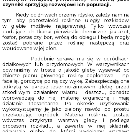
czynniki sprzyjają rozwojowi ich populacji.
Kiedy po żniwach orzemy rżysko, zależy nam na
tym, aby pozostałości roślinne uległy rozkładowi
w glebie możliwie najsprawniej. Tylko wówczas
budujące ich tkanki pierwiastki chemiczne, jak azot,
fosfor, potas czy bor, wrócą do obiegu i będą mogły
zostać pobrane przez roślinę następczą oraz
wbudowane w jej plon.
Podobnie sprawa ma się w ogródkach
działkowych lub przydomowych. W warzywnikach
powinniśmy w trosce o jakość gleby wysiewać po
zbiorze plonu głównego rośliny poplonowe – np.
facelię, gorczycę polną czy wykę. Zabezpieczają one
odkrytą w okresie jesienno-zimowym glebę przed
szkodliwym działaniem wiatru i deszczu, ponadto
wprowadzają do niej materię organiczną i mają
działanie fitosanitarne. Po okresie użytkowania
wykorzystujemy je jako zielony nawóz, po prostu
przekopując ogródek. Materia roślinna zostaje
wówczas przykryta warstwą gleby i podlega
procesom rozkładu, a zawarte w niej składniki
odżywiają glebę, do której wysiejemy warzywa