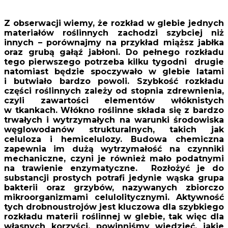
Z obserwacji wiemy, że rozkład w glebie jednych
materiałów roślinnych zachodzi szybciej niż
innych – porównajmy na przykład miąższ jabłka
oraz grubą gałąź jabłoni. Do pełnego rozkładu
tego pierwszego potrzeba kilku tygodni drugie
natomiast będzie spoczywało w glebie latami
i butwiało bardzo powoli. Szybkość rozkładu
części roślinnych zależy od stopnia zdrewnienia,
czyli zawartości elementów włóknistych
w tkankach. Włókno roślinne składa się z bardzo
trwałych i wytrzymałych na warunki środowiska
węglowodanów strukturalnych, takich jak
celuloza i hemicelulozy. Budowa chemiczna
zapewnia im dużą wytrzymałość na czynniki
mechaniczne, czyni je również mało podatnymi
na trawienie enzymatyczne. Rozłożyć je do
substancji prostych potrafi jedynie wąska grupa
bakterii oraz grzybów, nazywanych zbiorczo
mikroorganizmami celulolitycznymi. Aktywność
tych drobnoustrojów jest kluczowa dla szybkiego
rozkładu materii roślinnej w glebie, tak więc dla
własnych korzyści, powinniśmy wiedzieć, jakie