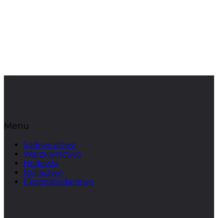
Menu
Sadownictwo
Warzywnictwo
Hodowla
Rolnictwo
Ekogospodarstwo