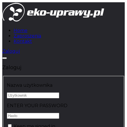
Home
Zaproszenia
Kontakt
Zaloguj
Zaloguj
Nazwa użytkownika
ENTER YOUR PASSWORD
Keep me signed in