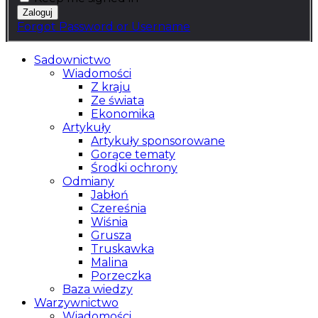
Forgot Password or Username
Sadownictwo
Wiadomości
Z kraju
Ze świata
Ekonomika
Artykuły
Artykuły sponsorowane
Gorące tematy
Środki ochrony
Odmiany
Jabłoń
Czereśnia
Wiśnia
Grusza
Truskawka
Malina
Porzeczka
Baza wiedzy
Warzywnictwo
Wiadomości