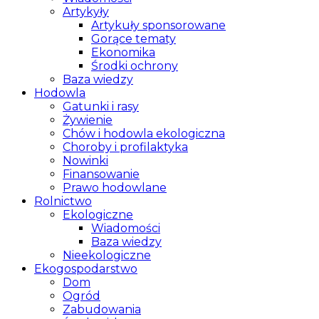
Artykyły
Artykuły sponsorowane
Gorące tematy
Ekonomika
Środki ochrony
Baza wiedzy
Hodowla
Gatunki i rasy
Żywienie
Chów i hodowla ekologiczna
Choroby i profilaktyka
Nowinki
Finansowanie
Prawo hodowlane
Rolnictwo
Ekologiczne
Wiadomości
Baza wiedzy
Nieekologiczne
Ekogospodarstwo
Dom
Ogród
Zabudowania