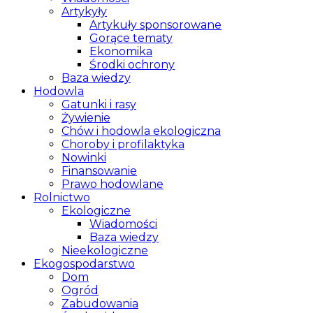
Artykyły
Artykuły sponsorowane
Gorące tematy
Ekonomika
Środki ochrony
Baza wiedzy
Hodowla
Gatunki i rasy
Żywienie
Chów i hodowla ekologiczna
Choroby i profilaktyka
Nowinki
Finansowanie
Prawo hodowlane
Rolnictwo
Ekologiczne
Wiadomości
Baza wiedzy
Nieekologiczne
Ekogospodarstwo
Dom
Ogród
Zabudowania