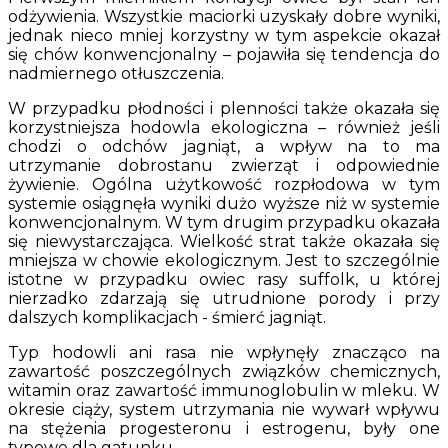
odżywienia. Wszystkie maciorki uzyskały dobre wyniki,
jednak nieco mniej korzystny w tym aspekcie okazał
się chów konwencjonalny – pojawiła się tendencja do
nadmiernego otłuszczenia.
W przypadku płodności i plenności także okazała się
korzystniejsza hodowla ekologiczna – również jeśli
chodzi o odchów jagniąt, a wpływ na to ma
utrzymanie dobrostanu zwierząt i odpowiednie
żywienie. Ogólna użytkowość rozpłodowa w tym
systemie osiągnęła wyniki dużo wyższe niż w systemie
konwencjonalnym. W tym drugim przypadku okazała
się niewystarczająca. Wielkość strat także okazała się
mniejsza w chowie ekologicznym. Jest to szczególnie
istotne w przypadku owiec rasy suffolk, u której
nierzadko zdarzają się utrudnione porody i przy
dalszych komplikacjach - śmierć jagniąt.
Typ hodowli ani rasa nie wpłynęły znacząco na
zawartość poszczególnych związków chemicznych,
witamin oraz zawartość immunoglobulin w mleku. W
okresie ciąży, system utrzymania nie wywarł wpływu
na stężenia progesteronu i estrogenu, były one
typowe dla gatunku.