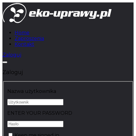
Home
Zaproszenia
Kontakt
Zaloguj
Zaloguj
Nazwa użytkownika
ENTER YOUR PASSWORD
Keep me signed in