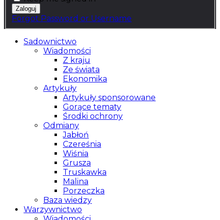
Forgot Password or Username
Sadownictwo
Wiadomości
Z kraju
Ze świata
Ekonomika
Artykuły
Artykuły sponsorowane
Gorące tematy
Środki ochrony
Odmiany
Jabłoń
Czereśnia
Wiśnia
Grusza
Truskawka
Malina
Porzeczka
Baza wiedzy
Warzywnictwo
Wiadomości