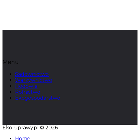
Menu
Sadownictwo
Warzywnictwo
Hodowla
Rolnictwo
Ekogospodarstwo
Eko-uprawy.pl © 2026
Home